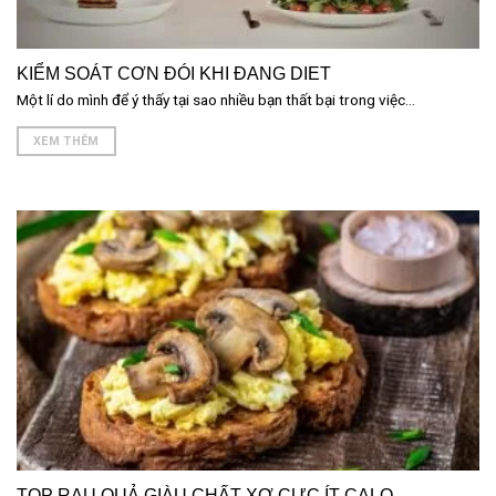
KIỂM SOÁT CƠN ĐÓI KHI ĐANG DIET
Một lí do mình để ý thấy tại sao nhiều bạn thất bại trong việc...
XEM THÊM
TOP RAU QUẢ GIÀU CHẤT XƠ CỰC ÍT CALO