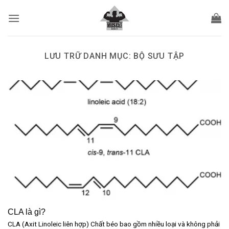
Bỏ
qua
nội
dung
LƯU TRỮ DANH MỤC:
BỘ SƯU TẬP
CLA là gì?
CLA (Axit Linoleic liên hợp) Chất béo bao gồm nhiều loại và không phải