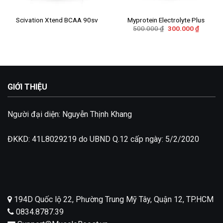
Scivation Xtend BCAA 90sv
Myprotein Electrolyte Plus
Giá
Giá
500.000
₫
300.000
₫
gốc
hiện
là:
tại
500.000 ₫.
là:
300.000
GIỚI THIỆU
Người đại diện: Nguyễn Thịnh Khang
ĐKKD: 41L8029219 do UBND Q.12 cấp ngày: 5/2/2020
194D Quốc lộ 22, Phường Trung Mỹ Tây, Quận 12, TP.HCM
0834.8787.39