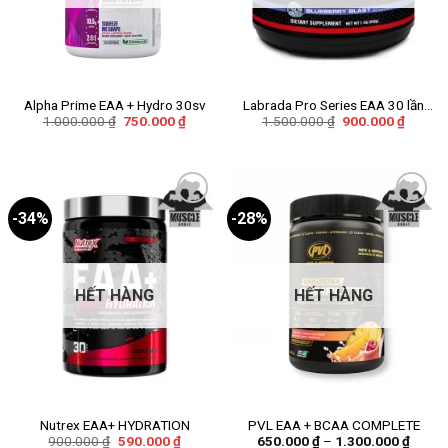
Alpha Prime EAA + Hydro 30sv
Labrada Pro Series EAA 30 lần
Giá
Giá
Giá
Giá
1.000.000
₫
750.000
₫
1.500.000
₫
900.000
₫
dùng
gốc
hiện
gốc
hiện
là:
tại
là:
tại
1.000.000 ₫.
là:
1.500.000 ₫.
là:
750.000 ₫.
900.00
-34%
-28%
Add to
Add to
wishlist
wishlist
HẾT HÀNG
HẾT HÀNG
Nutrex EAA+ HYDRATION
PVL EAA + BCAA COMPLETE
Giá
Giá
Khoản
900.000
₫
590.000
₫
650.000
₫
–
1.300.000
₫