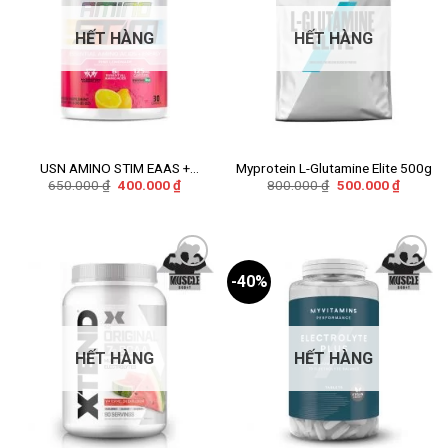
HẾT HÀNG
HẾT HÀNG
USN AMINO STIM EAAS +
Myprotein L-Glutamine Elite 500g
Giá
Giá
Giá
Giá
650.000
₫
400.000
₫
800.000
₫
500.000
₫
ENERGY
gốc
hiện
gốc
hiện
là:
tại
là:
tại
650.000 ₫.
là:
800.000 ₫.
là:
400.000 ₫.
500.000
-40%
Add to
Add to
wishlist
wishlist
HẾT HÀNG
HẾT HÀNG