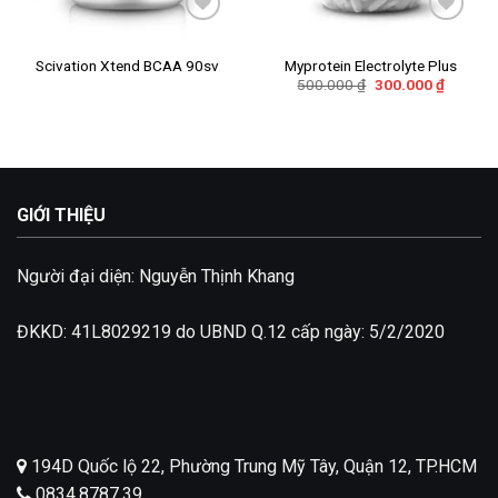
Add to
Add to
wishlist
wishlist
Scivation Xtend BCAA 90sv
Myprotein Electrolyte Plus
Giá
Giá
500.000
₫
300.000
₫
gốc
hiện
là:
tại
500.000 ₫.
là:
300.000
GIỚI THIỆU
Người đại diện: Nguyễn Thịnh Khang
ĐKKD: 41L8029219 do UBND Q.12 cấp ngày: 5/2/2020
194D Quốc lộ 22, Phường Trung Mỹ Tây, Quận 12, TP.HCM
0834.8787.39