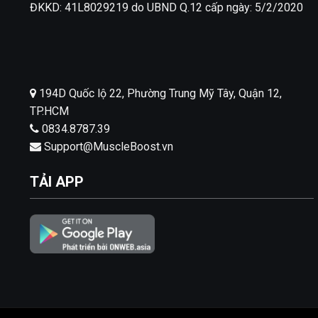
ĐKKD: 41L8029219 do UBND Q.12 cấp ngày: 5/2/2020
194D Quốc lộ 22, Phường Trung Mỹ Tây, Quận 12,
TP.HCM
0834.8787.39
Support@MuscleBoost.vn
TẢI APP