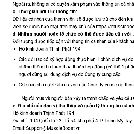
Ngoài ra, không ai có quyền xâm phạm vào thông tin cá nhâ
c. Thời gian lưu trữ thông tin:
Dữ liệu cá nhân của thành viên sẽ được lưu trữ cho đến khi
viên sẽ được bảo mật trên máy chủ của https://muscleboos
d. Những người hoặc tổ chức có thể được tiếp cận với t
Đối tượng được tiếp cận với thông tin cá nhân của khách h
Hộ kinh doanh Thịnh Phát 194
Các đối tác có ký hợp động thực hiện 1 phần dịch vụ d
những thông tin theo thỏa thuận hợp đồng (có thể 1 phần
người dùng sử dụng dịch vụ do Công ty cung cấp.
Cơ quan nhà nước khi có yêu cầu Công ty cung cấp thông 
– Người mua và người bán xảy ra tranh chấp và yêu cầu Cô
e. Địa chỉ của đơn vị thu thập và quản lý thông tin cá n
Hộ kinh doanh Thịnh Phát 194
Địa chỉ: 194 Quốc lộ 22, Tổ 54, khu phố 4, P. Trung Mỹ Tây,
Email: Support@MuscleBoost.vn