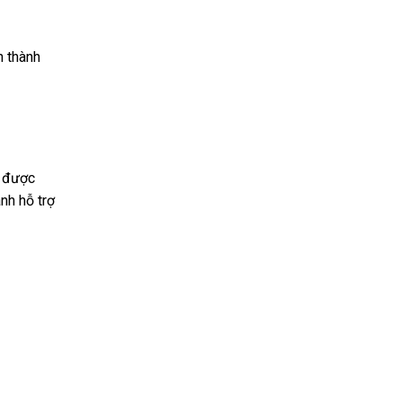
n thành
n được
nh hỗ trợ