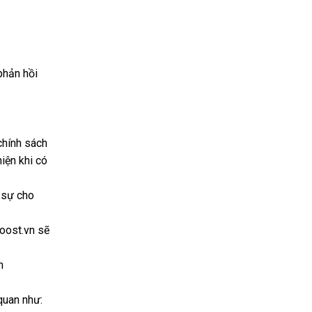
phản hồi
chính sách
iện khi có
 sự cho
boost.vn sẽ
n
quan như: