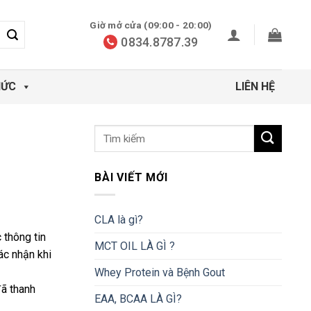
Giờ mở cửa (09:00 - 20:00)
0834.8787.39
HỨC
LIÊN HỆ
BÀI VIẾT MỚI
CLA là gì?
 thông tin
MCT OIL LÀ GÌ ?
ác nhận khi
Whey Protein và Bệnh Gout
đã thanh
EAA, BCAA LÀ GÌ?