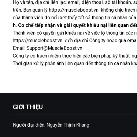
Họ và tên, địa chỉ liên lạc, email, điện thoại, số tài khoản, 
trên. Ban quản lý https://muscleboost.vn không chịu trách 
của thành viên đó nếu xét thấy tất cả thông tin cá nhân củ
h. Cơ chế tiếp nhận và giải quyết khiếu nại liên quan đ
Thành viên có quyền gửi khiếu nại về việc lộ thông tin các
https://muscleboost.vn đến địa chỉ Công ty hoặc qua emai
Email: Support@MuscleBoost.vn
Công ty có trách nhiệm thực hiện các biện pháp kỹ thuật, 
Thời gian xứ lý phản ánh liên quan đến thông tin cá nhân kh
GIỚI THIỆU
Người đại diện: Nguyễn Thịnh Khang