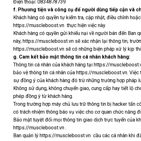
Điện thoại: 0834878739
f. Phương tiện và công cụ để người dùng tiếp cận và ch
Khách hàng có quyền tự kiểm tra, cập nhật, điều chỉnh hoặ
https://muscleboost.vn thực hiện việc này.
Khách hàng có quyền gửi khiếu nại về người bán đến Ban qu
này, https://muscleboost.vn sẽ xác nhận lại thông tin, tr
https://muscleboost.vn sẽ có những biện pháp xử lý kịp thờ
g. Cam kết bảo mật thông tin cá nhân khách hàng:
Thông tin cá nhân của khách hàng tại https://muscleboost
bảo vệ thông tin cá nhân của https://muscleboost.vn. Việc 
sự đồng ý của khách hàng đó trừ những trường hợp pháp lu
Không sử dụng, không chuyển giao, cung cấp hay tiết lộ ch
phép đồng ý từ khách hàng.
Trong trường hợp máy chủ lưu trữ thông tin bị hacker tấn 
có trách nhiệm thông báo vụ việc cho cơ quan chức năng điề
Bảo mật tuyệt đối mọi thông tin giao dịch trực tuyến của 
https://muscleboost.vn .
Ban quản lý https://muscleboost.vn cầu các cá nhân khi đ