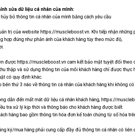
ỉnh sửa dữ liệu cá nhân của mình:
c hủy bỏ thông tin cá nhân của mình bằng cách yêu cầu
ản trị của website https://muscleboost.vn. Khi tiếp nhận những 
ường hợp đúng như phản ánh của khách hàng tùy theo mức độ,
i.
.vn được https://muscleboost.vn cam kết bảo mật tuyệt đối theo 
thu thập và sử dụng thông tin của mỗi khách hàng chỉ được thực h
ật có quy định khác.
o bên thứ 3 nào về thông tin cá nhân của khách hàng khi không có
công dẫn đến mất mát dữ liệu cá nhân khách hàng, https://muscle
u tra xử lý kịp thời và thông báo cho khách hàng được biết.
khách hàng bao gồm thông tin hóa đơn kế toán chứng từ số hóa trê
ăng ký/mua hàng phải cung cấp đầy đủ thông tin cá nhân có liên 