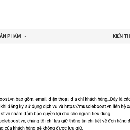
ẢN PHẨM
KIẾN T
ost.vn bao gồm: email, điện thoại, địa chỉ khách hàng,..Đây là các
khi đăng ký sử dụng dịch vụ và https://muscleboost.vn liên hệ x
st.vn nhằm đảm bảo quyền lợi cho cho người tiêu dùng.
cleboost.vn, chúng tôi chỉ lưu giữ thông tin chi tiết về đơn hàng 
àng của khách hàng sẽ không được lưu giữ.