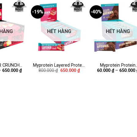
-19%
-40%
 HÀNG
HẾT HÀNG
HẾT HÀNG
Add to
Add to
Add to
wishlist
wishlist
wishlist
R CRUNCH
Myprotein Layered Protein
Myprotein Protein
Khoảng
Giá
Giá
–
650.000
₫
800.000
₫
650.000
₫
60.000
₫
–
650.000
IN BAR
Bar
Brownie
giá:
gốc
hiện
từ
là:
tại
60.000 ₫
800.000 ₫.
là:
đến
650.000 ₫.
650.000 ₫