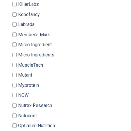
KillerLabz
Konefancy
Labrada
Member's Mark
Micro Ingredient
Micro Ingredients
MuscleTech
Mutant
Myprotein
NOW
Nutrex Research
Nutricost
Optimum Nutrition