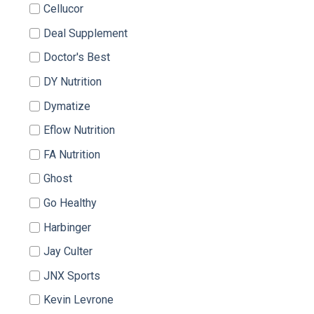
Cellucor
Deal Supplement
Doctor's Best
DY Nutrition
Dymatize
Eflow Nutrition
FA Nutrition
Ghost
Go Healthy
Harbinger
Jay Culter
JNX Sports
Kevin Levrone