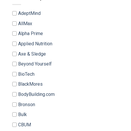
AdeptMind
AllMax
Alpha Prime
Applied Nutrition
Axe & Sledge
Beyond Yourself
BioTech
BlackMores
BodyBuilding.com
Bronson
Bulk
CBUM