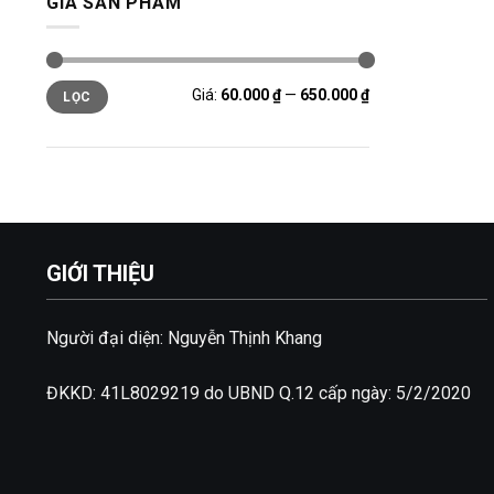
GIÁ SẢN PHẨM
Giá
Giá
Giá:
60.000 ₫
—
650.000 ₫
LỌC
tối
tối
thiểu
đa
GIỚI THIỆU
Người đại diện: Nguyễn Thịnh Khang
ĐKKD: 41L8029219 do UBND Q.12 cấp ngày: 5/2/2020