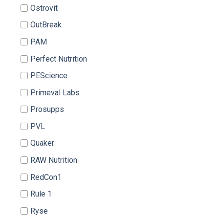
Ostrovit
OutBreak
PAM
Perfect Nutrition
PEScience
Primeval Labs
Prosupps
PVL
Quaker
RAW Nutrition
RedCon1
Rule 1
Ryse