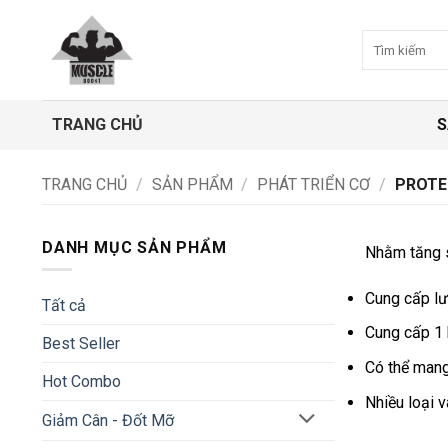
Bỏ
qua
Tìm
kiếm:
nội
dung
TRANG CHỦ
S
TRANG CHỦ
/
SẢN PHẨM
/
PHÁT TRIỂN CƠ
/
PROTEI
DANH MỤC SẢN PHẨM
Nhằm tăng s
Cung cấp lư
Tất cả
Cung cấp 1 
Best Seller
Có thể mang
Hot Combo
Nhiều loại v
Giảm Cân - Đốt Mỡ