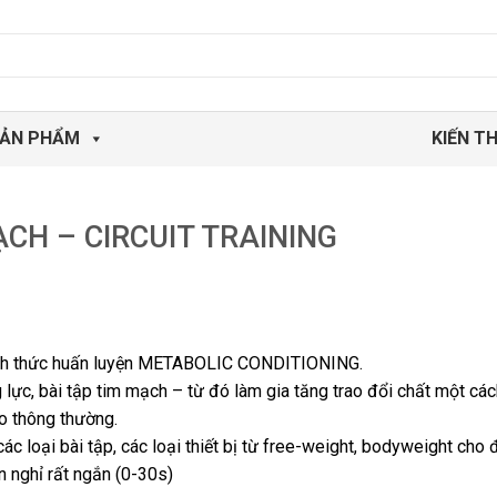
ẢN PHẨM
KIẾN T
CH – CIRCUIT TRAINING
 hình thức huấn luyện METABOLIC CONDITIONING.
g lực, bài tập tim mạch – từ đó làm gia tăng trao đổi chất một cá
io thông thường.
các loại bài tập, các loại thiết bị từ free-weight, bodyweight cho
an nghỉ rất ngắn (0-30s)