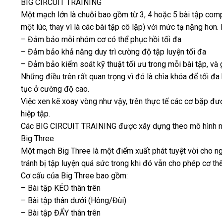
BIG CIRCUIT TRAINING
Một mạch lớn là chuỗi bao gồm từ 3, 4 hoặc 5 bài tập comp
một lúc, thay vì là các bài tập cô lập) với mức tạ nặng hơn.
– Đảm bảo mỗi nhóm cơ có thể phục hồi tối đa
– Đảm bảo khả năng duy trì cường độ tập luyện tối đa
– Đảm bảo kiểm soát kỹ thuật tối ưu trong mỗi bài tập, và 
Những điều trên rất quan trọng vì đó là chìa khóa để tối đa 
tục ở cường độ cao.
Việc xen kẽ xoay vòng như vậy, trên thực tế các cơ bặp đư
hiệp tập.
Các BIG CIRCUIT TRAINING được xây dựng theo mô hình n
Big Three
Một mạch Big Three là một điểm xuất phát tuyệt vời cho ngư
tránh bị tập luyện quá sức trong khi đó vẫn cho phép cơ th
Cơ cấu của Big Three bao gồm:
– Bài tập KÉO thân trên
– Bài tập thân dưới (Hông/Đùi)
– Bài tập ĐẨY thân trên