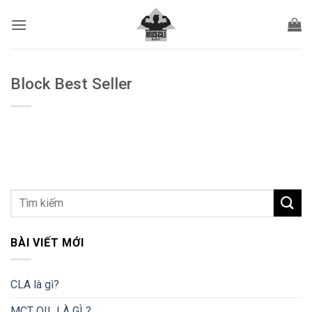
Bỏ
qua
nội
dung
Block Best Seller
BÀI VIẾT MỚI
CLA là gì?
MCT OIL LÀ GÌ ?