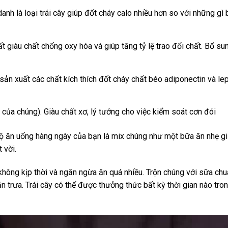
nh là loại trái cây giúp đốt cháy calo nhiều hơn so với những gì
rất giàu chất chống oxy hóa và giúp tăng tỷ lệ trao đổi chất. Bổ su
sản xuất các chất kích thích đốt cháy chất béo adiponectin và le
 của chúng). Giàu chất xơ, lý tưởng cho việc kiểm soát cơn đói
độ ăn uống hàng ngày của bạn là mix chúng như một bữa ăn nhẹ g
 vời.
không kịp thời và ngăn ngừa ăn quá nhiều. Trộn chúng với sữa ch
trưa. Trái cây có thể được thưởng thức bất kỳ thời gian nào tro