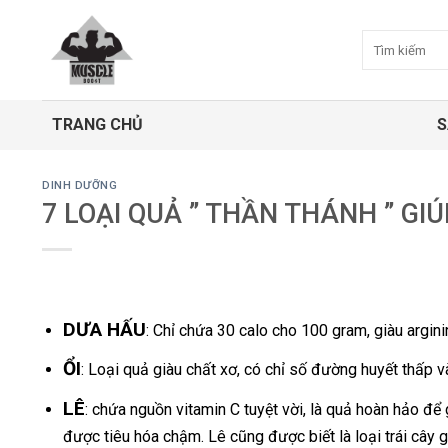
Bỏ
qua
Tìm
kiếm:
nội
dung
TRANG CHỦ
S
DINH DƯỠNG
7 LOẠI QUẢ ” THẦN THÁNH ” GI
DƯA HẤU
: Chỉ chứa 30 calo cho 100 gram, giàu argini
ỔI
: Loại quả giàu chất xơ, có chỉ số đường huyết thấp v
LÊ
: chứa nguồn vitamin C tuyệt vời, là quả hoàn hảo để
được tiêu hóa chậm. Lê cũng được biết là loại trái cây 