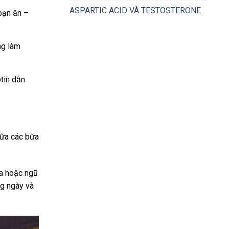
ASPARTIC ACID VÀ TESTOSTERONE
 bạn ăn –
ng làm
ptin dẫn
iữa các bữa
ua hoặc ngũ
ng ngày và