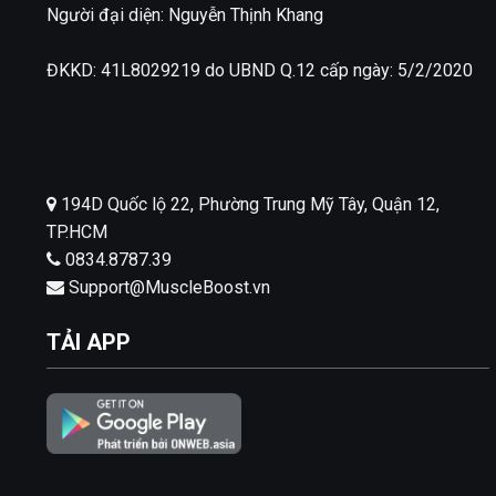
Người đại diện: Nguyễn Thịnh Khang
ĐKKD: 41L8029219 do UBND Q.12 cấp ngày: 5/2/2020
194D Quốc lộ 22, Phường Trung Mỹ Tây, Quận 12,
TP.HCM
0834.8787.39
Support@MuscleBoost.vn
TẢI APP