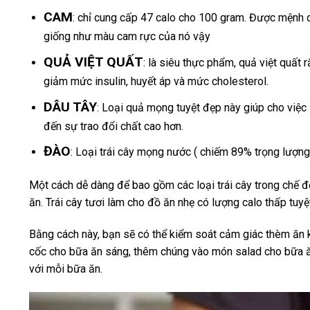
CAM
: chỉ cung cấp 47 calo cho 100 gram. Được mệnh da
giống như màu cam rực của nó vậy
QUẢ VIỆT QUẤT
: là siêu thực phẩm, quả việt quất 
giảm mức insulin, huyết áp và mức cholesterol.
DÂU TÂY
: Loại quả mọng tuyệt đẹp này giúp cho việc 
đến sự trao đổi chất cao hơn.
ĐÀO
: Loại trái cây mọng nước ( chiếm 89% trọng lượng
Một cách dễ dàng để bao gồm các loại trái cây trong chế 
ăn. Trái cây tươi làm cho đồ ăn nhẹ có lượng calo thấp tuyệt
Bằng cách này, bạn sẽ có thể kiểm soát cảm giác thèm ăn 
cốc cho bữa ăn sáng, thêm chúng vào món salad cho bữa ăn 
với mỗi bữa ăn.