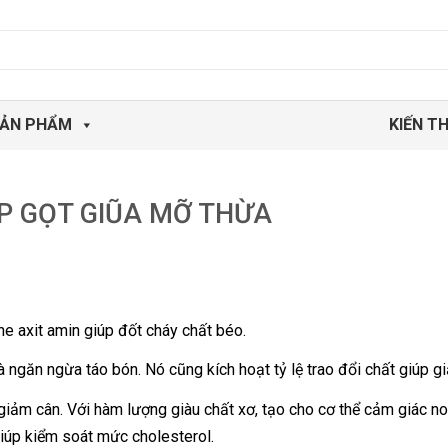
ẢN PHẨM
KIẾN T
ÚP GỌT GIŨA MỠ THỪA
ne axit amin giúp đốt cháy chất béo.
à ngăn ngừa táo bón. Nó cũng kích hoạt tỷ lệ trao đổi chất giúp g
 giảm cân. Với hàm lượng giàu chất xơ, tạo cho cơ thể cảm giác no 
giúp kiểm soát mức cholesterol.