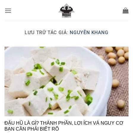
Bỏ
qua
nội
dung
LƯU TRỮ TÁC GIẢ:
NGUYỄN KHANG
ĐẬU HŨ LÀ GÌ? THÀNH PHẦN, LỢI ÍCH VÀ NGUY CƠ
BẠN CẦN PHẢI BIẾT RÕ