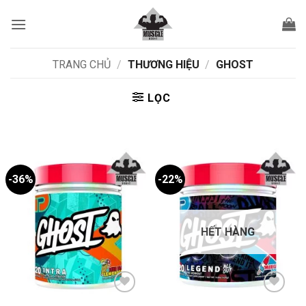
Bỏ
qua
nội
dung
TRANG CHỦ
/
THƯƠNG HIỆU
/
GHOST
LỌC
-36%
-22%
HẾT HÀNG
Add to
Add to