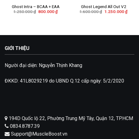
wishlist
wishlist
Ghost Intra – BCAA + EAA
Ghost Legend All Out V2
Giá
Giá
Giá
Giá
1.250.000
₫
800.000
₫
1.600.000
₫
1.250.000
₫
gốc
hiện
gốc
hiện
là:
tại
là:
tại
1.250.000 ₫.
là:
1.600.000 ₫.
là:
800.000 ₫.
1.250
GIỚI THIỆU
Người đại diện: Nguyễn Thịnh Khang
ĐKKD: 41L8029219 do UBND Q.12 cấp ngày: 5/2/2020
194D Quốc lộ 22, Phường Trung Mỹ Tây, Quận 12, TP.HCM
0834.8787.39
Support@MuscleBoost.vn