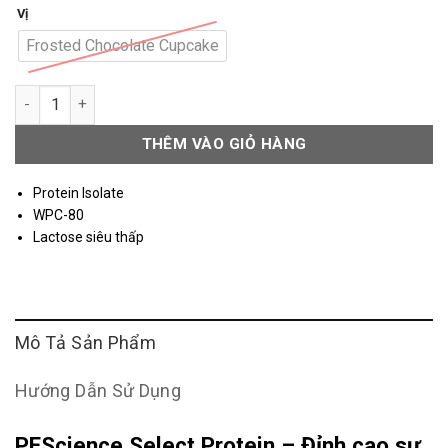
Vị
Frosted Chocolate Cupcake
PEScience Select Protein 4Lbs số lượng
THÊM VÀO GIỎ HÀNG
Protein Isolate
WPC-80
Lactose siêu thấp
Mô Tả Sản Phẩm
Hướng Dẫn Sử Dụng
PEScience Select Protein – Đỉnh cao sự