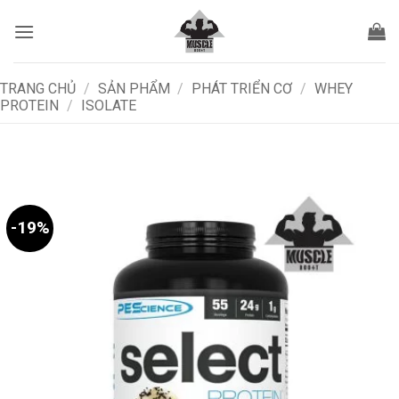
Bỏ
qua
nội
dung
TRANG CHỦ
/
SẢN PHẨM
/
PHÁT TRIỂN CƠ
/
WHEY
PROTEIN
/
ISOLATE
-19%