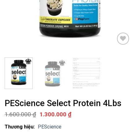
Add to
wishlist
PEScience Select Protein 4Lbs
Giá
Giá
1.600.000
₫
1.300.000
₫
gốc
hiện
là:
tại
Thương hiệu:
PEScience
1.600.000 ₫.
là:
1.300.000 ₫.