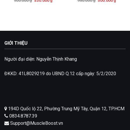
900.000
₫
530.000
₫
950.000
₫
500.000
₫
Powder
gốc
hiện
gốc
hiện
là:
tại
là:
tại
900.000 ₫.
là:
950.000 ₫.
là:
530.000 ₫.
500.000
GIỚI THIỆU
Người đại diện: Nguyễn Thịnh Khang
ĐKKD: 41L8029219 do UBND Q.12 cấp ngày: 5/2/2020
194D Quốc lộ 22, Phường Trung Mỹ Tây, Quận 12, TP.HCM
0834.8787.39
Support@MuscleBoost.vn