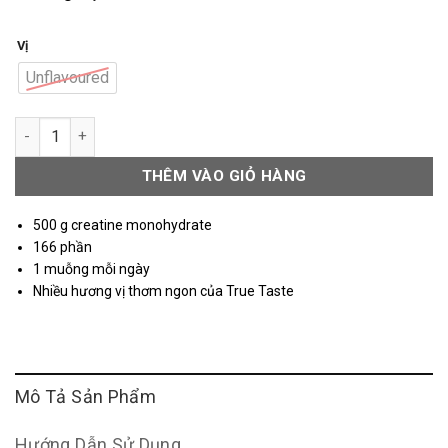
700.000 ₫.
là:
539.000 ₫.
Vị
Unflavoured
OstroVit Creatine Monohydrate 500g số lượng
THÊM VÀO GIỎ HÀNG
500 g creatine monohydrate
166 phần
1 muỗng mỗi ngày
Nhiều hương vị thơm ngon của True Taste
Mô Tả Sản Phẩm
Hướng Dẫn Sử Dụng