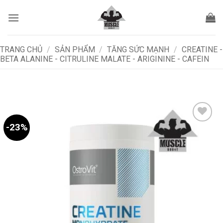
Bỏ
qua
nội
dung
TRANG CHỦ
/
SẢN PHẨM
/
TĂNG SỨC MẠNH
/
CREATINE -
BETA ALANINE - CITRULINE MALATE - ARIGININE - CAFEIN
-23%
Add to
wishlist