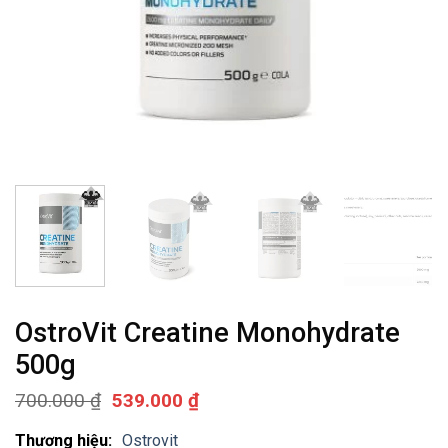
OstroVit Creatine Monohydrate
500g
Giá
Giá
700.000
₫
539.000
₫
gốc
hiện
là:
tại
Thương hiệu:
Ostrovit