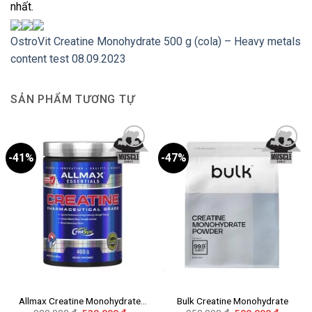
nhất.
OstroVit Creatine Monohydrate 500 g (cola) – Heavy metals
content test 08.09.2023
SẢN PHẨM TƯƠNG TỰ
-41%
-47%
Add to
Add to
wishlist
wishlist
Allmax Creatine Monohydrate
Bulk Creatine Monohydrate
Giá
Giá
Giá
Giá