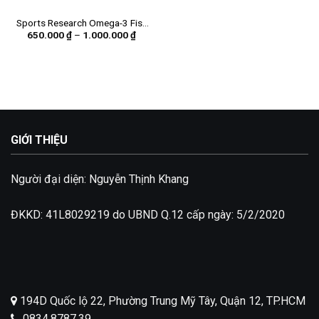
Add to
wishlist
Sports Research Omega-3 Fish
Khoảng
650.000
₫
–
1.000.000
₫
Oil
giá:
từ
650.000 ₫
đến
1.000.000 ₫
GIỚI THIỆU
Người đại diện: Nguyễn Thịnh Khang
ĐKKD: 41L8029219 do UBND Q.12 cấp ngày: 5/2/2020
194D Quốc lộ 22, Phường Trung Mỹ Tây, Quận 12, TP.HCM
0834.8787.39