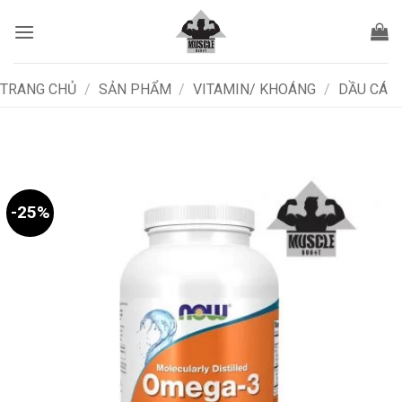
Bỏ
qua
nội
dung
TRANG CHỦ
/
SẢN PHẨM
/
VITAMIN/ KHOÁNG
/
DẦU CÁ
-25%