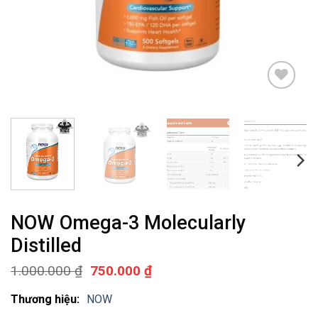
Add to
wishlist
NOW Omega-3 Molecularly
Distilled
Giá
Giá
1.000.000
₫
750.000
₫
gốc
hiện
là:
tại
Thương hiệu:
NOW
1.000.000 ₫.
là: