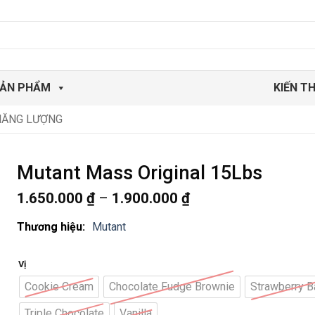
ẢN PHẨM
KIẾN T
NĂNG LƯỢNG
Mutant Mass Original 15Lbs
Khoảng
1.650.000
₫
–
1.900.000
₫
giá:
từ
Thương hiệu:
Mutant
1.650.000 ₫
đến
Vị
1.900.000 ₫
Cookie Cream
Chocolate Fudge Brownie
Strawberry B
Triple Chocolate
Vanilla