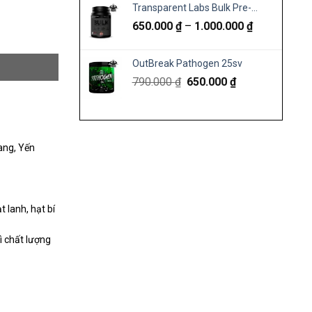
Transparent Labs Bulk Pre-
2.400.000
Workout – Tăng sức mạnh, Pump
Khoảng
650.000
₫
–
1.000.000
₫
đến
cơ & Tập trung tối đa
giá:
3.400.000
từ
OutBreak Pathogen 25sv
650.000 ₫
Giá
Giá
790.000
₫
650.000
₫
đến
gốc
hiện
1.000.000 ₫
là:
tại
790.000 ₫.
là:
650.000 ₫.
ang, Yến
t lanh, hạt bí
rì chất lượng