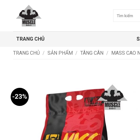
Bỏ
qua
Tìm
kiếm:
nội
dung
TRANG CHỦ
S
TRANG CHỦ
/
SẢN PHẨM
/
TÂNG CÂN
/
MASS CAO 
-23%
Add to
wishlist