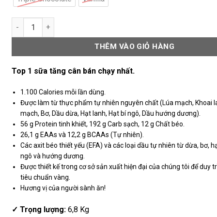
Mutant Mass Original 15Lbs số lượng
THÊM VÀO GIỎ HÀNG
Top 1 sữa tăng cân bán chạy nhất.
1.100 Calories mỗi lần dùng.
Được làm từ thực phẩm tự nhiên nguyên chất (Lúa mạch, Khoai l
mạch, Bơ, Dầu dừa, Hạt lanh, Hạt bí ngô, Dầu hướng dương).
56 g Protein tinh khiết, 192 g Carb sạch, 12 g Chất béo.
26,1 g EAAs và 12,2 g BCAAs (Tự nhiên).
Các axit béo thiết yếu (EFA) và các loại dầu tự nhiên từ dừa, bơ, hạ
ngô và hướng dương.
Được thiết kế trong cơ sở sản xuất hiện đại của chúng tôi để duy t
tiêu chuẩn vàng.
Hương vị của người sành ăn!
✓ Trọng lượng:
6,8 Kg