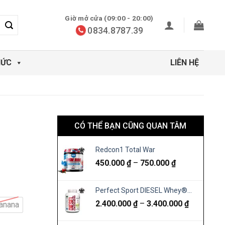
Giờ mở cửa (09:00 - 20:00)
0834.8787.39
HỨC
LIÊN HỆ
CÓ THỂ BẠN CŨNG QUAN TÂM
Redcon1 Total War
Khoảng
450.000
₫
–
750.000
₫
giá:
từ
Perfect Sport DIESEL Whey®
450.000 ₫
NewZealand Grass-fed Whey
Khoảng
2.400.000
₫
–
3.400.000
₫
đến
anana
Isolate
giá:
750.000 ₫
từ