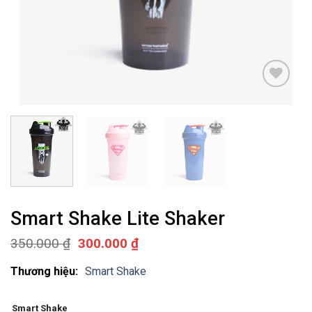
Add to
wishlist
Smart Shake Lite Shaker
Giá
Giá
350.000
₫
300.000
₫
gốc
hiện
là:
tại
Thương hiệu:
Smart Shake
350.000 ₫.
là:
300.000 ₫.
Smart Shake