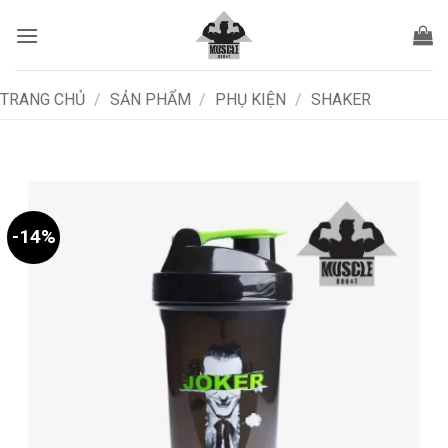
Bỏ
qua
nội
dung
TRANG CHỦ
/
SẢN PHẨM
/
PHỤ KIỆN
/
SHAKER
-14%