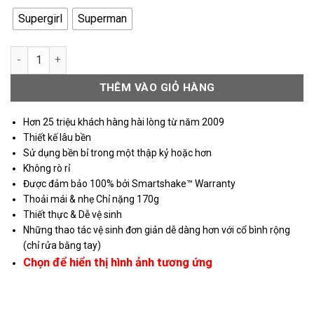
Supergirl
Superman
Smart Shake Lite Shaker số lượng
THÊM VÀO GIỎ HÀNG
Hơn 25 triệu khách hàng hài lòng từ năm 2009
Thiết kế lâu bền
Sử dụng bền bỉ trong một thập kỷ hoặc hơn
Không rò rỉ
Được đảm bảo 100% bởi Smartshake™ Warranty
Thoải mái & nhẹ Chỉ nặng 170g
Thiết thực & Dễ vệ sinh
Những thao tác vệ sinh đơn giản dễ dàng hơn với cổ bình rộng
(chỉ rửa bằng tay)
Chọn để hiển thị hình ảnh tương ứng