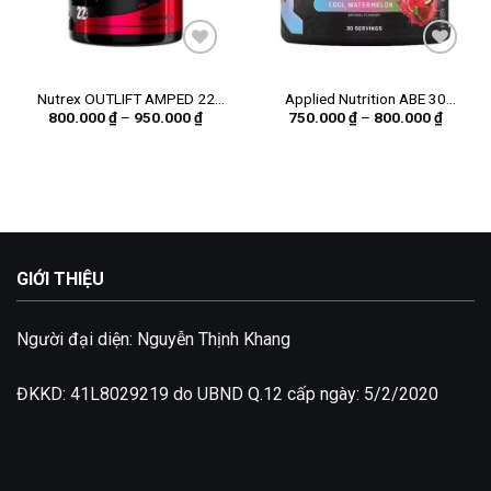
Add to
Add to
wishlist
wishlist
Nutrex OUTLIFT AMPED 22
Applied Nutrition ABE 30
Khoảng
Khoảng
800.000
₫
–
950.000
₫
750.000
₫
–
800.000
₫
servings
servings
giá:
giá:
từ
từ
800.000 ₫
750.00
đến
đến
950.000 ₫
800.00
GIỚI THIỆU
Người đại diện: Nguyễn Thịnh Khang
ĐKKD: 41L8029219 do UBND Q.12 cấp ngày: 5/2/2020