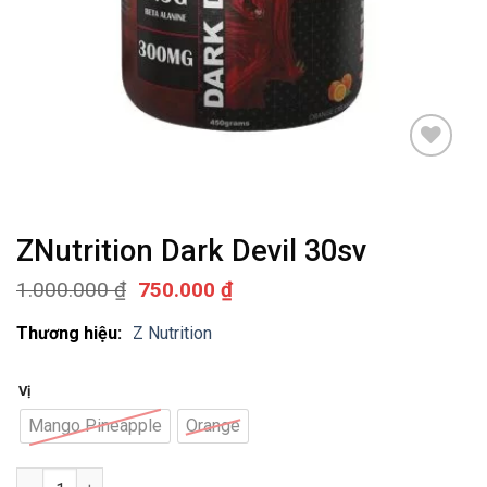
Add to
wishlist
ZNutrition Dark Devil 30sv
Giá
Giá
1.000.000
₫
750.000
₫
gốc
hiện
là:
tại
Thương hiệu:
Z Nutrition
1.000.000 ₫.
là:
750.000 ₫.
Vị
Mango Pineapple
Orange
ZNutrition Dark Devil 30sv số lượng