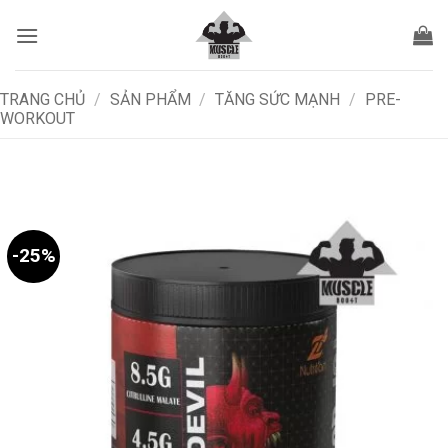
Bỏ
qua
nội
dung
TRANG CHỦ
/
SẢN PHẨM
/
TĂNG SỨC MẠNH
/
PRE-
WORKOUT
-25%