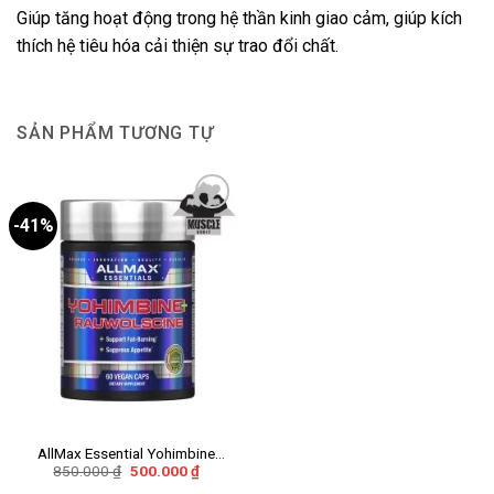
Giúp tăng hoạt động trong hệ thần kinh giao cảm, giúp kích
thích hệ tiêu hóa cải thiện sự trao đổi chất.
SẢN PHẨM TƯƠNG TỰ
-41%
Add to
wishlist
AllMax Essential Yohimbine
Giá
Giá
850.000
₫
500.000
₫
Rauwolscine
gốc
hiện