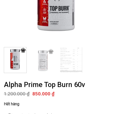
Alpha Prime Top Burn 60v
Giá
Giá
1.200.000
₫
850.000
₫
gốc
hiện
là:
tại
Hết hàng
1.200.000 ₫.
là:
850.000 ₫.