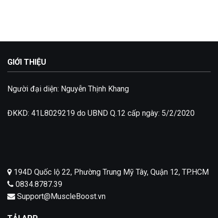
là:
tại
850.000 ₫.
là:
500.000 ₫.
GIỚI THIỆU
Người đại diện: Nguyễn Thịnh Khang
ĐKKD: 41L8029219 do UBND Q.12 cấp ngày: 5/2/2020
194D Quốc lộ 22, Phường Trung Mỹ Tây, Quận 12, TP.HCM
0834.8787.39
Support@MuscleBoost.vn