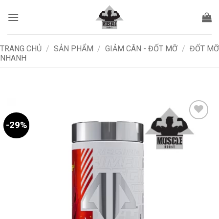
Bỏ
qua
nội
dung
TRANG CHỦ
/
SẢN PHẨM
/
GIẢM CÂN - ĐỐT MỠ
/
ĐỐT MỠ
NHANH
-29%
Add to
wishlist