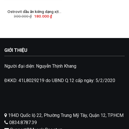
Add to
wishlist
Ostrovit dầu ăn kiêng dạng xịt
Giá
Giá
300.000
₫
180.000
₫
250 ml
gốc
hiện
là:
tại
300.000 ₫.
là:
180.000 ₫.
GIỚI THIỆU
Người đại diện: Nguyễn Thịnh Khang
ĐKKD: 41L8029219 do UBND Q.12 cấp ngày: 5/2/2020
194D Quốc lộ 22, Phường Trung Mỹ Tây, Quận 12, TP.HCM
0834.8787.39