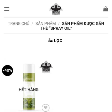
Bỏ
qua
nội
dung
TRANG CHỦ
/
SẢN PHẨM
/
SẢN PHẨM ĐƯỢC GẮN
THẺ “SPRAY OIL”
LỌC
-40%
HẾT HÀNG