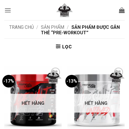
Bỏ
qua
nội
dung
TRANG CHỦ
/
SẢN PHẨM
/
SẢN PHẨM ĐƯỢC GẮN
THẺ “PRE-WORKOUT”
LỌC
-17%
-13%
Add to
Add to
wishlist
wishlist
HẾT HÀNG
HẾT HÀNG