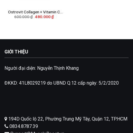
Ostrovit Collagen + Vitamin C
Giá
Giá
600.000
₫
480.000
₫
400g
gốc
hiện
là:
tại
600.000 ₫.
là:
480.000 ₫.
GIỚI THIỆU
Người đại diện: Nguyễn Thịnh Khang
ĐKKD: 41L8029219 do UBND Q.12 cấp ngày: 5/2/2020
194D Quốc lộ 22, Phường Trung Mỹ Tây, Quận 12, TP.HCM
0834.8787.39