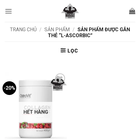
Bỏ
qua
nội
dung
TRANG CHỦ
/
SẢN PHẨM
/
SẢN PHẨM ĐƯỢC GẮN
THẺ “L-ASCORBIC”
LỌC
-20%
Add to
wishlist
HẾT HÀNG