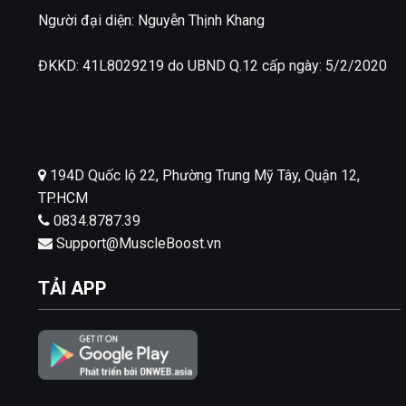
Người đại diện: Nguyễn Thịnh Khang
ĐKKD: 41L8029219 do UBND Q.12 cấp ngày: 5/2/2020
194D Quốc lộ 22, Phường Trung Mỹ Tây, Quận 12,
TP.HCM
0834.8787.39
Support@MuscleBoost.vn
TẢI APP