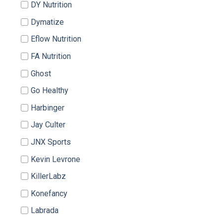
DY Nutrition
Dymatize
Eflow Nutrition
FA Nutrition
Ghost
Go Healthy
Harbinger
Jay Culter
JNX Sports
Kevin Levrone
KillerLabz
Konefancy
Labrada