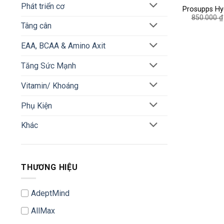
Phát triển cơ
Prosupps Hy
850.000
₫
3
Tâng cân
EAA, BCAA & Amino Axit
Tăng Sức Mạnh
Vitamin/ Khoáng
Phụ Kiện
Khác
THƯƠNG HIỆU
AdeptMind
AllMax