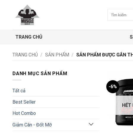
Bỏ
qua
Tìm
kiếm:
nội
dung
TRANG CHỦ
S
TRANG CHỦ
/
SẢN PHẨM
/
SẢN PHẨM ĐƯỢC GẮN TH
DANH MỤC SẢN PHẨM
-6%
Tất cả
Best Seller
HẾT
Hot Combo
Giảm Cân - Đốt Mỡ