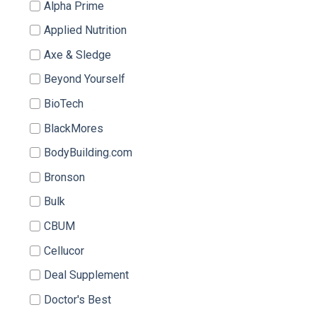
Alpha Prime
Applied Nutrition
Axe & Sledge
Beyond Yourself
BioTech
BlackMores
BodyBuilding.com
Bronson
Bulk
CBUM
Cellucor
Deal Supplement
Doctor's Best