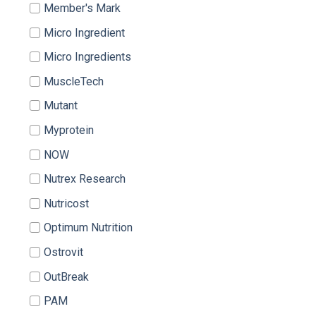
Member's Mark
Micro Ingredient
Micro Ingredients
MuscleTech
Mutant
Myprotein
NOW
Nutrex Research
Nutricost
Optimum Nutrition
Ostrovit
OutBreak
PAM