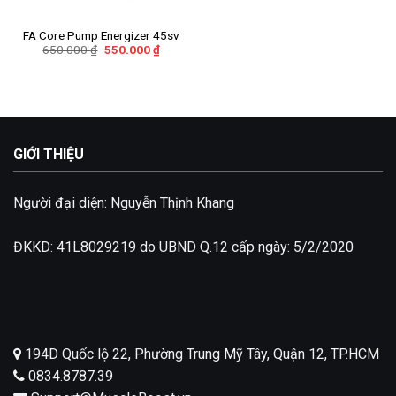
Add to
wishlist
FA Core Pump Energizer 45sv
Giá
Giá
650.000
₫
550.000
₫
gốc
hiện
là:
tại
650.000 ₫.
là:
550.000 ₫.
GIỚI THIỆU
Người đại diện: Nguyễn Thịnh Khang
ĐKKD: 41L8029219 do UBND Q.12 cấp ngày: 5/2/2020
194D Quốc lộ 22, Phường Trung Mỹ Tây, Quận 12, TP.HCM
0834.8787.39