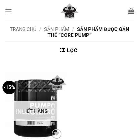
Bỏ
qua
nội
dung
TRANG CHỦ
/
SẢN PHẨM
/
SẢN PHẨM ĐƯỢC GẮN
THẺ “CORE PUMP”
LỌC
-15%
HẾT HÀNG