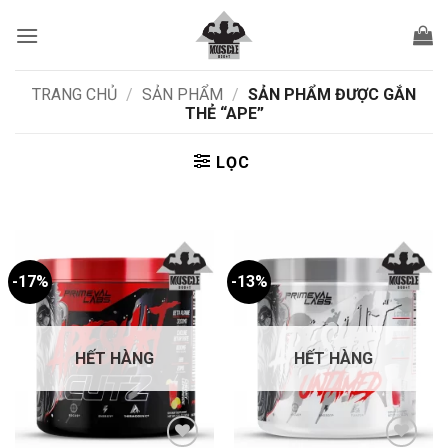
Bỏ
qua
nội
dung
TRANG CHỦ
/
SẢN PHẨM
/
SẢN PHẨM ĐƯỢC GẮN
THẺ “APE”
LỌC
-17%
-13%
HẾT HÀNG
HẾT HÀNG