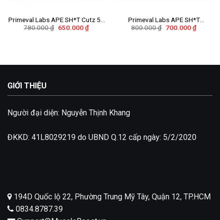
Add to
Add to
wishlist
wishlist
Primeval Labs APE SH*T Cutz 50
Primeval Labs APE SH*T
Giá
Giá
Giá
Giá
780.000
₫
650.000
₫
800.000
₫
700.000
₫
Servings
Untamed 40 Servings
gốc
hiện
gốc
hiện
là:
tại
là:
tại
780.000 ₫.
là:
800.000 ₫.
là:
650.000 ₫.
700.000
GIỚI THIỆU
Người đại diện: Nguyễn Thịnh Khang
ĐKKD: 41L8029219 do UBND Q.12 cấp ngày: 5/2/2020
194D Quốc lộ 22, Phường Trung Mỹ Tây, Quận 12, TP.HCM
0834.8787.39