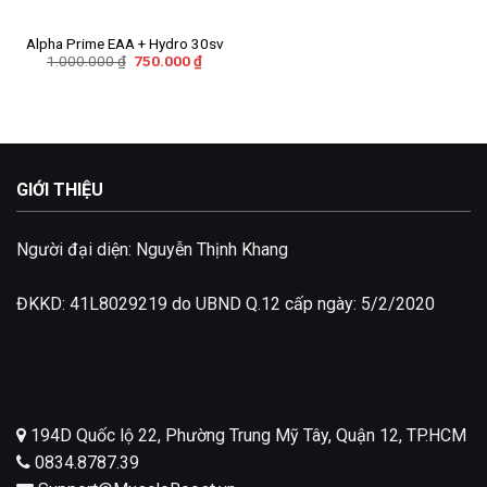
Add to
wishlist
Alpha Prime EAA + Hydro 30sv
Giá
Giá
1.000.000
₫
750.000
₫
gốc
hiện
là:
tại
1.000.000 ₫.
là:
750.000 ₫.
GIỚI THIỆU
Người đại diện: Nguyễn Thịnh Khang
ĐKKD: 41L8029219 do UBND Q.12 cấp ngày: 5/2/2020
194D Quốc lộ 22, Phường Trung Mỹ Tây, Quận 12, TP.HCM
0834.8787.39