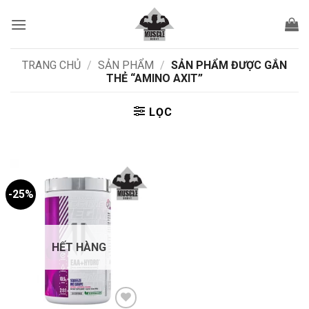
Bỏ
qua
nội
dung
TRANG CHỦ
/
SẢN PHẨM
/
SẢN PHẨM ĐƯỢC GẮN
THẺ “AMINO AXIT”
LỌC
-25%
HẾT HÀNG